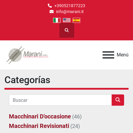
+390521877223
info@marani.it
Buscar
Menú
Categorías
Macchinari D'occasione
(46)
Macchinari Revisionati
(24)