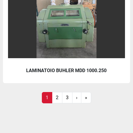
LAMINATOIO BUHLER MDD 1000.250
1
2
3
›
»