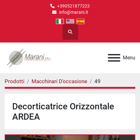
+390521877223
info@marani.it
Cerca
Menu
Prodotti
Macchinari D'occasione
49
Decorticatrice Orizzontale
ARDEA