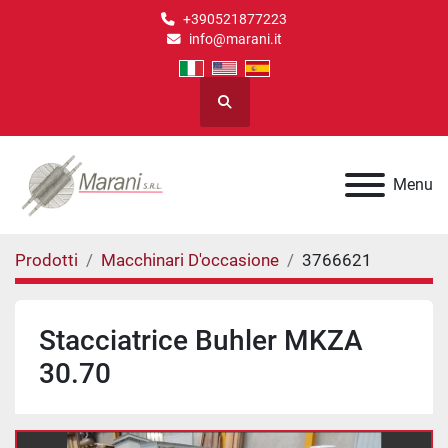
+390521877223
info@marani.it
Cerca
Menu
Prodotti
Macchinari D'occasione
3766621
Stacciatrice Buhler MKZA
30.70