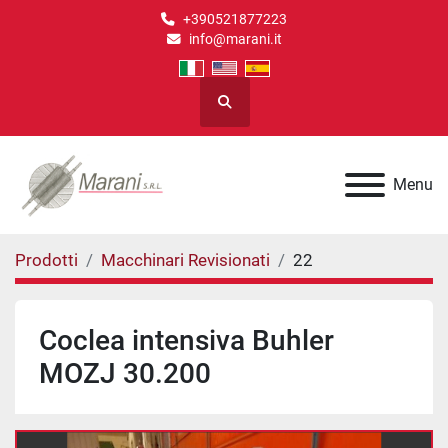
+390521877223
info@marani.it
Cerca
Menu
Prodotti
Macchinari Revisionati
22
Coclea intensiva Buhler
MOZJ 30.200