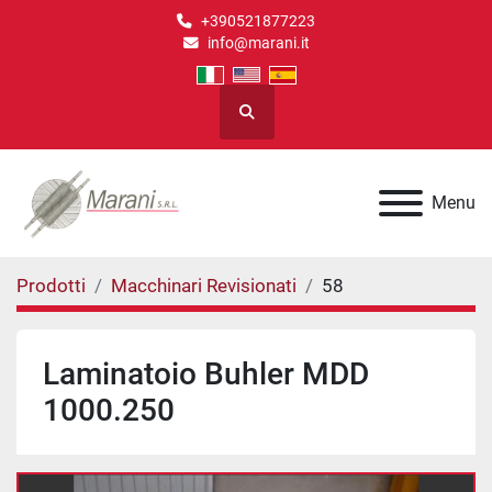
+390521877223
info@marani.it
Cerca
Menu
Prodotti
Macchinari Revisionati
58
Laminatoio Buhler MDD
1000.250