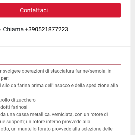
Contattaci
o
Chiama
+390521877223
r svolgere operazioni di stacciatura farine/semola, in 
per: 
l silo da farina prima dell'insacco e della spedizione alla 
rollo di zucchero 
otti farinosi 
 una cassa metallica, verniciata, con un rotore di 
e supporti; un rotore interno provvede alla 
to, un mantello forato provvede alla selezione delle 