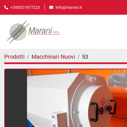
info@marani.it
+390521877223
Prodotti
Macchinari Nuovi
53