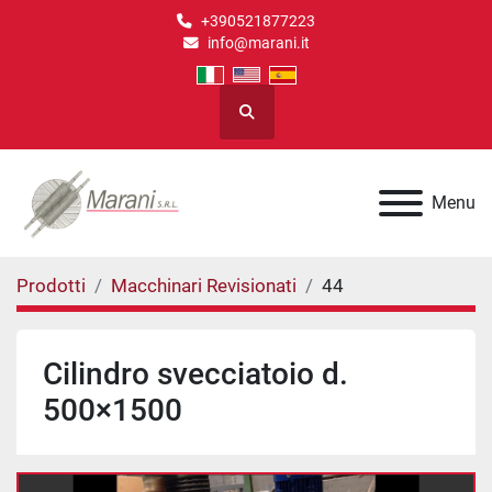
+390521877223
info@marani.it
Cerca
Menu
Prodotti
Macchinari Revisionati
44
Cilindro svecciatoio d.
500×1500