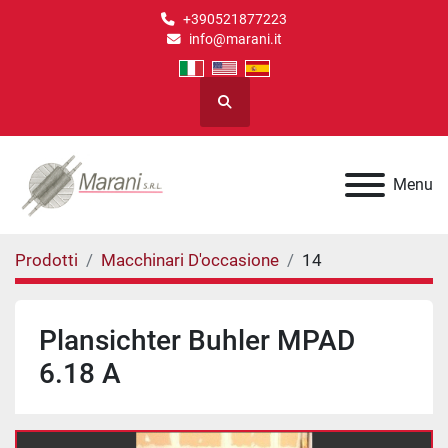
+390521877223
info@marani.it
Cerca
Menu
Prodotti
Macchinari D'occasione
14
Plansichter Buhler MPAD
6.18 A