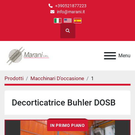
+390521877223
info@marani.it
Cerca
Menu
Prodotti
Macchinari D'occasione
1
Decorticatrice Buhler DOSB
IN PRIMO PIANO