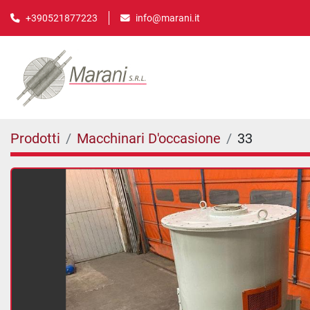
info@marani.it
+390521877223
Prodotti
Macchinari D'occasione
33