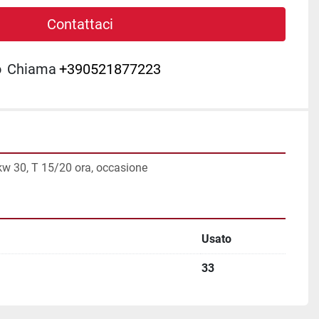
Contattaci
o
Chiama
+390521877223
 kw 30, T 15/20 ora, occasione
Usato
33