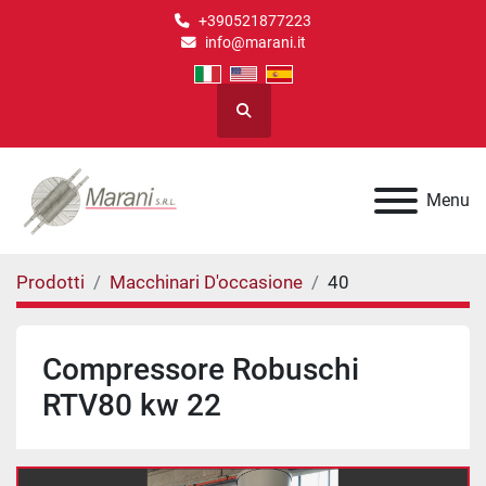
+390521877223
info@marani.it
Cerca
Menu
Prodotti
Macchinari D'occasione
40
Compressore Robuschi
RTV80 kw 22