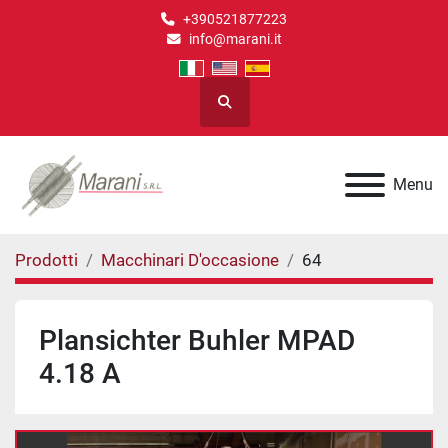
+390521877223
info@marani.it
Cerca
Menu
Prodotti
Macchinari D'occasione
64
Plansichter Buhler MPAD
4.18 A