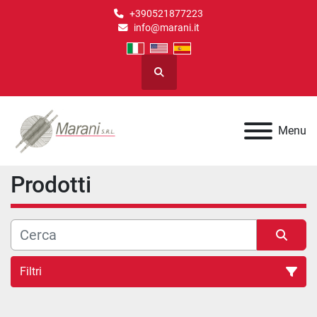
+390521877223
info@marani.it
Cerca
Menu
Prodotti
Filtri
Tutte le categorie